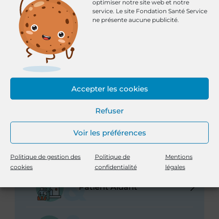
Santé Service Formation
optimiser notre site web et notre
service.
Le site Fondation Santé Service
ne présente aucune publicité.
Santé Service Conseil
Notre équipe
Nos expertises
Accepter les cookies
Notre approche
Refuser
Voir les préférences
Je suis...
Politique de gestion des
Politique de
Mentions
cookies
confidentialité
légales
Patient Aidant