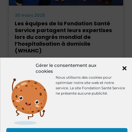
30 mars 2025
Les équipes de la Fondation Santé
Service partagent leurs expertises
lors du congrès mondial de
l’hospitalisation à domicile
(WHAHC)
📢 JOUR 1 2 communications orales : 🔹 Le
Gérer le consentement aux
Dr Caroline Miler, pédiatre praticien d’HAD,
cookies
a présenté « HAD ou pas HAD : la
Nous utilisons des cookies pour
perspective pédia....
optimiser notre site web et notre
service.
Le site Fondation Santé Service
ne présente aucune publicité.
Solidarité