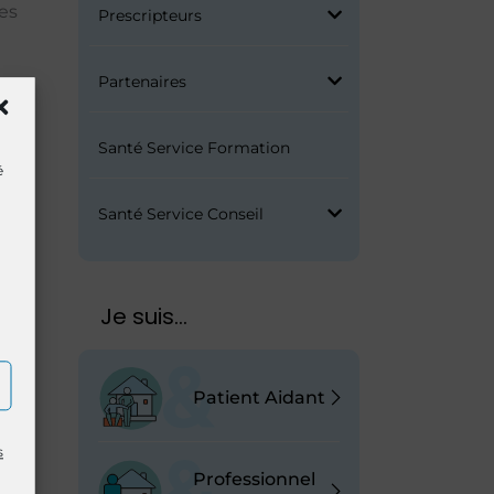
des
Prescripteurs
Partenaires
les
Santé Service Formation
é
Santé Service Conseil
Je suis...
Patient Aidant
s
Professionnel