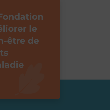
 Fondation
liorer le
n-être de
ts
aladie