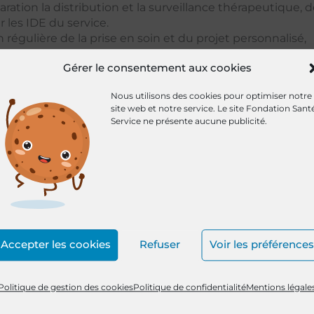
aration la distribution et la surveillance thérapeutique, 
 les IDE du service.
 régulière de la prise en soin et du projet personnalisé,
ement du domicile, selon les besoins, coordination avec 
Gérer le consentement aux cookies
pour une prise en charge holistique de la personne
Nous utilisons des cookies pour optimiser notre
site web et notre service.
Le site Fondation Sant
Service ne présente aucune publicité.
Accepter les cookies
Refuser
Voir les préférences
Politique de gestion des cookies
Politique de confidentialité
Mentions légale