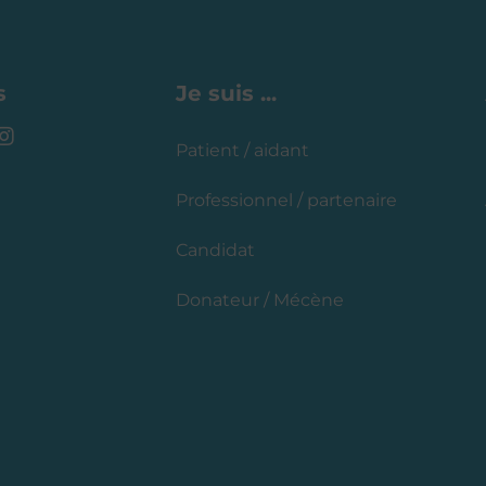
s
Je suis ...
I
Patient / aidant
n
s
t
Professionnel / partenaire
a
g
Candidat
r
a
Donateur / Mécène
m