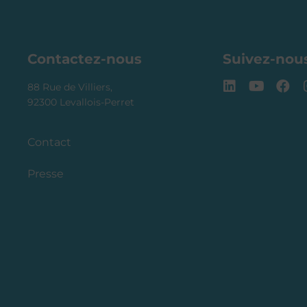
Contactez-nous
Suivez-nou
L
Y
F
88 Rue de Villiers,
i
o
a
92300 Levallois-Perret
n
u
c
k
t
e
e
u
b
Contact
d
b
o
i
e
o
Presse
n
k