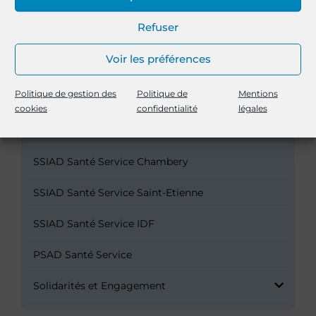
HAD Santé Service Castres
Refuser
HAD Santé Service du Berry
Voir les préférences
HAD Santé Service IDF
Politique de gestion des
Politique de
Mentions
HAD Santé Service du Cotentin
cookies
confidentialité
légales
SSIAD Santé Service Sanary-sur-Mer
SSIAD Santé Service Chambery
SSIAD Santé Service Saint-Etienne
SSIAD Santé Service IDF
PSAD Santé Service
Solidarités et Engagement