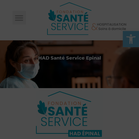
Ouvrir l
HAD Santé Service Epinal