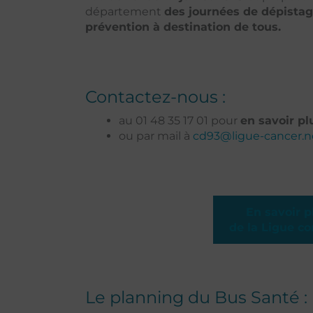
département
des journées de dépistag
prévention à destination de tous.
Contactez-nous :
au 01 48 35 17 01 pour
en savoir p
ou par mail à
cd93@ligue-cancer.n
En savoir p
de la Ligue co
Le planning du Bus Santé :