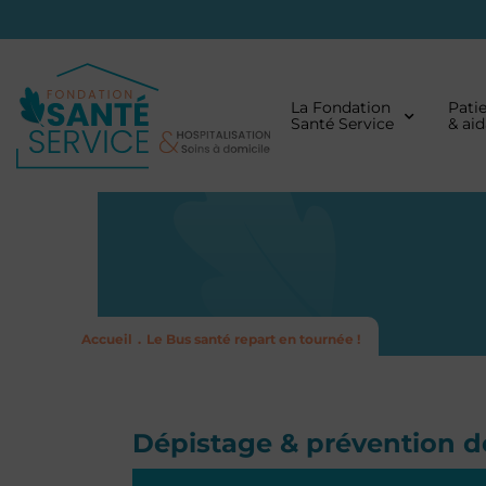
La Fondation
Pati
Santé Service
& ai
Accueil
Le Bus santé repart en tournée !
.
Dépistage & prévention d