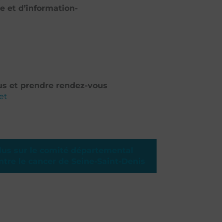
e et d’information-
lus et prendre rendez-vous
et
lus sur le comité départemental
ntre le cancer de Seine-Saint-Denis