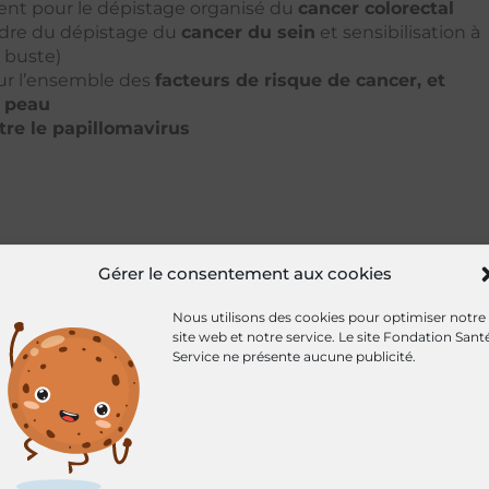
ent pour le dépistage organisé du
cancer colorectal
cadre du dépistage du
cancer du sein
et sensibilisation à
 buste)
sur l’ensemble des
facteurs de risque de cancer, et
a peau
tre le papillomavirus
Gérer le consentement aux cookies
Nous utilisons des cookies pour optimiser notre
site web et notre service.
Le site Fondation Sant
Service ne présente aucune publicité.
stitutionnels, laboratoires – se mobilisent aux côtés d
e Seine-Saint-Denis de la Ligue nationale contre le can
, réaliser les actions proposées lors de la tournée et ass