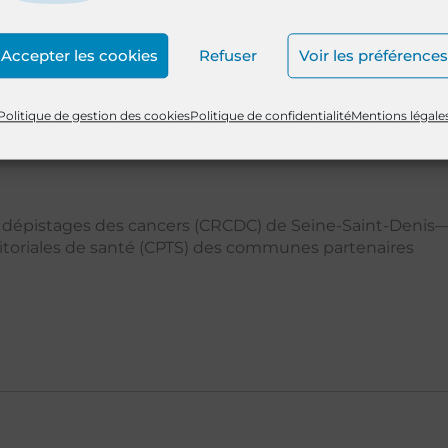
 en place de parcours de soins lorsque nécessaire.
Accepter les cookies
Refuser
Voir les préférences
Politique de gestion des cookies
Politique de confidentialité
Mentions légale
s dépistages des cancers (CRCDC) de Seine-Saint-Denis
toriales de santé (CPTS) des communes partenaires