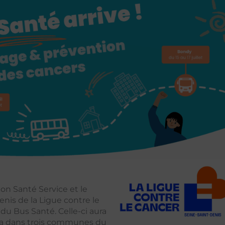
ion Santé Service et le
is de la Ligue contre le
du Bus Santé. Celle-ci aura
ra dans trois communes du