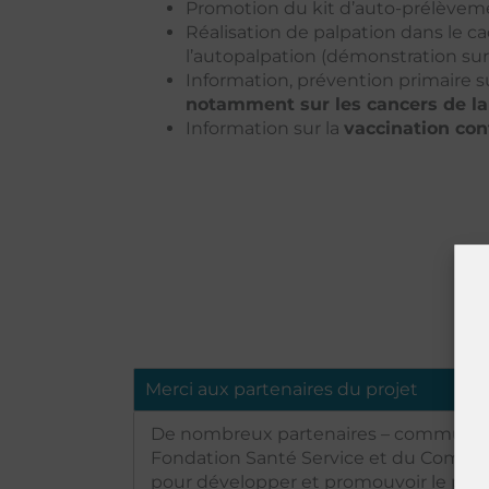
Promotion du kit d’auto-prélèvem
Réalisation de palpation dans le 
l’autopalpation (démonstration sur
Information, prévention primaire 
notamment sur les cancers de l
Information sur la
vaccination con
Merci aux partenaires du projet
De nombreux partenaires – communes, in
Fondation Santé Service et du Comité d
pour développer et promouvoir le projet