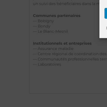
un suivi des bénéficiaires dans la mise
Communes partenaires
— Bobigny
— Bondy
— Le Blanc-Mesnil
Institutionnels et entreprises
— Assurance maladie
— Centre régional de coordination de
— Communautés professionnelles terri
— Laboratoires