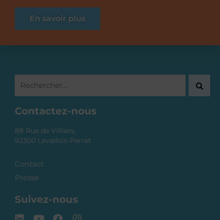
En savoir plus
Contactez-nous
88 Rue de Villiers,
92300 Levallois-Perret
Contact
Presse
Suivez-nous
L
Y
F
I